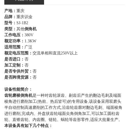
产地：
重庆
品牌：
重庆识金
型号：
SJ-1B2
类型：
其他
倒角机
工作电压：
380V
额定功率：
1.3KW
适用范围：
广泛
额定电压范围：
交流单相和直流250V以上
是否进口：
否
加工定制：
否
是否专供外贸：
否
是否跨境货源：
否
设备性能简介：
齿轮磨棱倒角机
是一种对齿轮滚齿、剔齿后产生的翻边毛刺及端面
棱角进行磨削加工(热前、热后皆可)的专用设备,该设备采用双磨头
半自动控制高速磨削的工作方式,沿齿轮齿廓对翻边毛刺、端面棱角
进行磨削,完成内、外盘状齿轮端面尖角倒角加工,可以加工圆柱齿
轮、直锥齿轮、内齿圈、链轮、蜗轮等齿形零件,适应大批量生产。
本设备具有如下几个特点：